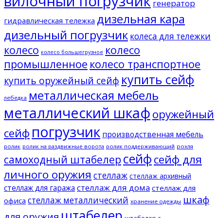
вилочный погрузчик
генератор
дизельная кара
гидравлическая тележка
дизельный погрузчик
колеса для тележки
колесо
колесо
колесо большегрузное
промышленное
колесо транспортное
купить сейф
купить оружейный сейф
металлическая мебель
лебедка
металлический шкаф
оружейный
погрузчик
сейф
производственная мебель
ролик
ролик на раздвижные ворота
ролик поддерживающий
рохля
сейф
сейф для
самоходный штабелер
личного оружия
стеллаж
стеллаж архивный
стеллаж для дома
стеллаж для гаража
стеллаж для
шкаф
стеллаж металлический
офиса
хранение одежды
штабелер
для оружия
штабелер с