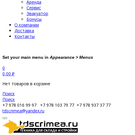
Аренда
Сервис
Эвакуатор
Бонусы
О компании
Доставка
Контакты
Set your main menu in
Appearance > Menus
0
0,00
₽
Нет товаров в корзине
Поиск
Поиск
+7 978 016 99 97
+7 978 103 79 77
+7 978 937 37 77
tdscrimea@yandex.ru