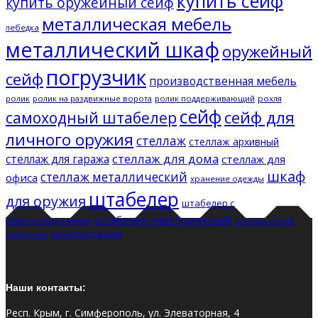
купить сейф
купить оружейный сейф
металлическая мебель
лебедка
металлический шкаф
оружейный
погрузчик
сейф
производственная мебель
ролик
ролик на раздвижные ворота
ролик поддерживающий
рохля
сейф
сейф для
самоходный штабелер
личного оружия
стеллаж
стеллаж архивный
стеллаж для дома
стеллаж для гаража
стеллаж для
шкаф
стеллаж металлический
офиса
хранение одежды
штабелер
для оружия
штабелер с
штабелер электрический
электроподъемом
электрический
электростанция
погрузчик
Наши контакты:
Респ. Крым, г. Симферополь, ул. Элеваторная, 4