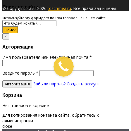
Поиск по сайту
© Copyright 2016-2026
tdscrimea.ru
. Все права защищены.
Используйте эту форму для поиска товаров на нашем сайте
Поиск
×
Авторизация
Имя пользователя или электронная почта
*
Введите пароль
*
Забыли пароль?
Создать аккаунт
Корзина
Нет товаров в корзине
Для копирования контента сайта, обратитесь к
администрации.
close