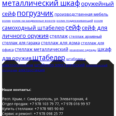
металлический шкаф
оружейный
погрузчик
сейф
производственная мебель
ролик
ролик на раздвижные ворота
ролик поддерживающий
рохля
сейф
сейф для
самоходный штабелер
личного оружия
стеллаж
стеллаж архивный
стеллаж для дома
стеллаж для гаража
стеллаж для
шкаф
стеллаж металлический
офиса
хранение одежды
штабелер
для оружия
штабелер с
штабелер электрический
электроподъемом
электрический
электростанция
погрузчик
Наши контакты:
Респ. Крым, г. Симферополь, ул. Элеваторная, 4
Отдел продаж
:
+7 978 103 79 77, +7 978 016 99 97
Купить стеллажи
:
+7 978 985 90 60
Сервис и ремонт
:
+7 978 098 25 77