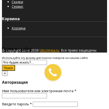
Скидки
Сервис
Корзина
Корзина
Поиск по сайту
© Copyright 2016-2026
tdscrimea.ru
. Все права защищены.
Используйте эту форму для поиска товаров на нашем сайте
Поиск
×
Авторизация
Имя пользователя или электронная почта
*
Введите пароль
*