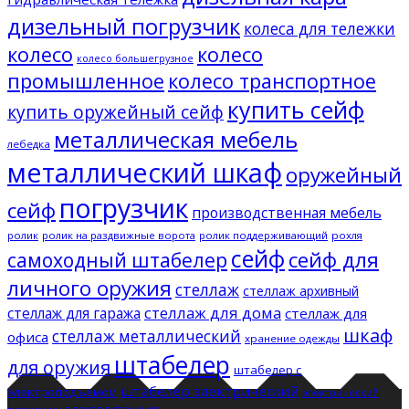
дизельный погрузчик
колеса для тележки
колесо
колесо
колесо большегрузное
промышленное
колесо транспортное
купить сейф
купить оружейный сейф
металлическая мебель
лебедка
металлический шкаф
оружейный
погрузчик
сейф
производственная мебель
ролик
ролик на раздвижные ворота
ролик поддерживающий
рохля
сейф
сейф для
самоходный штабелер
личного оружия
стеллаж
стеллаж архивный
стеллаж для дома
стеллаж для гаража
стеллаж для
шкаф
стеллаж металлический
офиса
хранение одежды
штабелер
для оружия
штабелер с
штабелер электрический
электроподъемом
электрический
электростанция