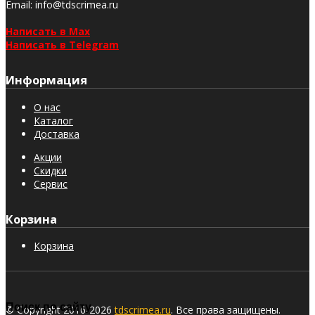
Email
: info@tdscrimea.ru
Написать в Max
Написать в Telegram
Информация
О нас
Каталог
Доставка
Акции
Скидки
Сервис
Корзина
Корзина
Поиск по сайту
© Copyright 2016-2026
tdscrimea.ru
. Все права защищены.