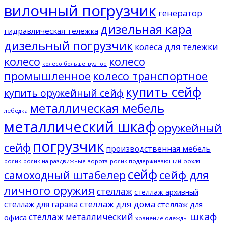
вилочный погрузчик
генератор
дизельная кара
гидравлическая тележка
дизельный погрузчик
колеса для тележки
колесо
колесо
колесо большегрузное
промышленное
колесо транспортное
купить сейф
купить оружейный сейф
металлическая мебель
лебедка
металлический шкаф
оружейный
погрузчик
сейф
производственная мебель
ролик
ролик на раздвижные ворота
ролик поддерживающий
рохля
сейф
сейф для
самоходный штабелер
личного оружия
стеллаж
стеллаж архивный
стеллаж для дома
стеллаж для гаража
стеллаж для
шкаф
стеллаж металлический
офиса
хранение одежды