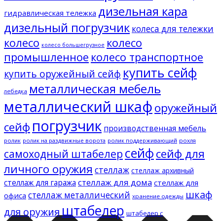
дизельная кара
гидравлическая тележка
дизельный погрузчик
колеса для тележки
колесо
колесо
колесо большегрузное
промышленное
колесо транспортное
купить сейф
купить оружейный сейф
металлическая мебель
лебедка
металлический шкаф
оружейный
погрузчик
сейф
производственная мебель
ролик
ролик на раздвижные ворота
ролик поддерживающий
рохля
сейф
сейф для
самоходный штабелер
личного оружия
стеллаж
стеллаж архивный
стеллаж для дома
стеллаж для гаража
стеллаж для
шкаф
стеллаж металлический
офиса
хранение одежды
штабелер
для оружия
штабелер с