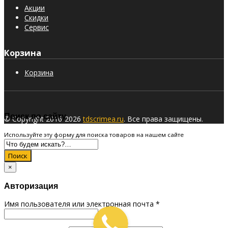
Акции
Скидки
Сервис
Корзина
Корзина
Поиск по сайту
© Copyright 2016-2026
tdscrimea.ru
. Все права защищены.
Используйте эту форму для поиска товаров на нашем сайте
Поиск
×
Авторизация
Имя пользователя или электронная почта
*