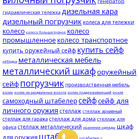
генератор
дизельная кара
гидравлическая тележка
дизельный погрузчик
колеса для тележки
колесо
колесо
колесо большегрузное
промышленное
колесо транспортное
купить сейф
купить оружейный сейф
металлическая мебель
лебедка
металлический шкаф
оружейный
погрузчик
сейф
производственная мебель
ролик
ролик на раздвижные ворота
ролик поддерживающий
рохля
сейф
сейф для
самоходный штабелер
личного оружия
стеллаж
стеллаж архивный
стеллаж для дома
стеллаж для гаража
стеллаж для
шкаф
стеллаж металлический
офиса
хранение одежды
штабелер
для оружия
штабелер с