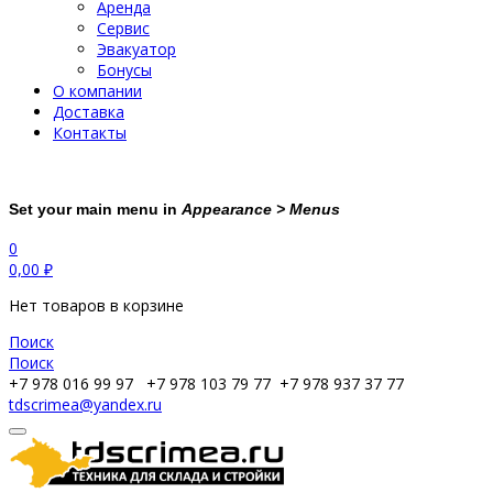
Аренда
Сервис
Эвакуатор
Бонусы
О компании
Доставка
Контакты
Set your main menu in
Appearance > Menus
0
0,00
₽
Нет товаров в корзине
Поиск
Поиск
+7 978 016 99 97
+7 978 103 79 77
+7 978 937 37 77
tdscrimea@yandex.ru