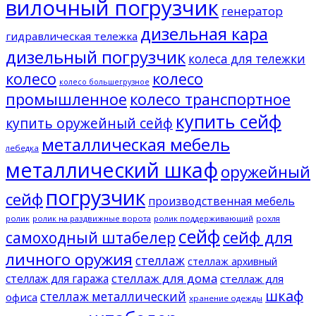
вилочный погрузчик
генератор
дизельная кара
гидравлическая тележка
дизельный погрузчик
колеса для тележки
колесо
колесо
колесо большегрузное
промышленное
колесо транспортное
купить сейф
купить оружейный сейф
металлическая мебель
лебедка
металлический шкаф
оружейный
погрузчик
сейф
производственная мебель
ролик
ролик на раздвижные ворота
ролик поддерживающий
рохля
сейф
сейф для
самоходный штабелер
личного оружия
стеллаж
стеллаж архивный
стеллаж для дома
стеллаж для гаража
стеллаж для
шкаф
стеллаж металлический
офиса
хранение одежды