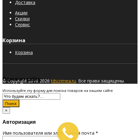
Доставка
Акции
Скидки
Сервис
Корзина
Корзина
Поиск по сайту
© Copyright 2016-2026
tdscrimea.ru
. Все права защищены.
Используйте эту форму для поиска товаров на нашем сайте
Поиск
×
Авторизация
Имя пользователя или электронная почта
*