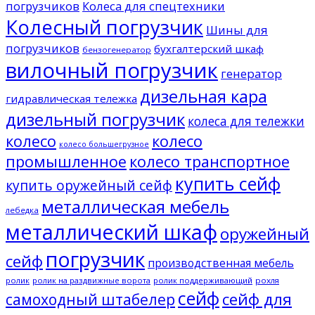
погрузчиков
Колеса для спецтехники
Колесный погрузчик
Шины для
погрузчиков
бухгалтерский шкаф
бензогенератор
вилочный погрузчик
генератор
дизельная кара
гидравлическая тележка
дизельный погрузчик
колеса для тележки
колесо
колесо
колесо большегрузное
промышленное
колесо транспортное
купить сейф
купить оружейный сейф
металлическая мебель
лебедка
металлический шкаф
оружейный
погрузчик
сейф
производственная мебель
ролик
ролик на раздвижные ворота
ролик поддерживающий
рохля
сейф
сейф для
самоходный штабелер