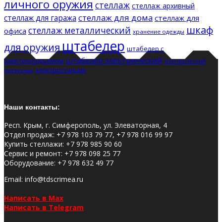
личного оружия
стеллаж
стеллаж архивный
стеллаж для дома
стеллаж для гаража
стеллаж для
шкаф
стеллаж металлический
офиса
хранение одежды
штабелер
для оружия
штабелер с
штабелер электрический
электроподъемом
электрический
электростанция
погрузчик
Наши контакты:
Респ. Крым, г. Симферополь, ул. Элеваторная, 4
Отдел продаж
:
+7 978 103 79 77, +7 978 016 99 97
Купить стеллажи
:
+7 978 985 90 60
Сервис и ремонт
:
+7 978 098 25 77
Оборудование
:
+7 978 632 49 77
Email
: info@tdscrimea.ru
Написать в Max
Написать в Telegram