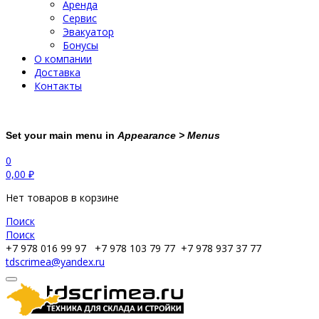
Аренда
Сервис
Эвакуатор
Бонусы
О компании
Доставка
Контакты
Set your main menu in
Appearance > Menus
0
0,00
₽
Нет товаров в корзине
Поиск
Поиск
+7 978 016 99 97
+7 978 103 79 77
+7 978 937 37 77
tdscrimea@yandex.ru