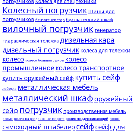
погрузчиков
Колеса для спецтехники
Колесный погрузчик
Шины для
погрузчиков
бухгалтерский шкаф
бензогенератор
вилочный погрузчик
генератор
дизельная кара
гидравлическая тележка
дизельный погрузчик
колеса для тележки
колесо
колесо
колесо большегрузное
промышленное
колесо транспортное
купить сейф
купить оружейный сейф
металлическая мебель
лебедка
металлический шкаф
оружейный
погрузчик
сейф
производственная мебель
ролик
ролик на раздвижные ворота
ролик поддерживающий
рохля
сейф
сейф для
самоходный штабелер