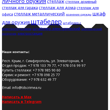
личного оружия
стеллаж
стеллаж архивный
стеллаж для дома
стеллаж для гаража
стеллаж для
шкаф
стеллаж металлический
офиса
хранение одежды
штабелер
для оружия
штабелер с
штабелер электрический
электроподъемом
электрический
электростанция
погрузчик
Наши контакты:
Респ. Крым, г. Симферополь, ул. Элеваторная, 4
Отдел продаж
:
+7 978 103 79 77, +7 978 016 99 97
Купить стеллажи
:
+7 978 985 90 60
Сервис и ремонт
:
+7 978 098 25 77
Оборудование
:
+7 978 632 49 77
Email
: info@tdscrimea.ru
Написать в Max
Написать в Telegram