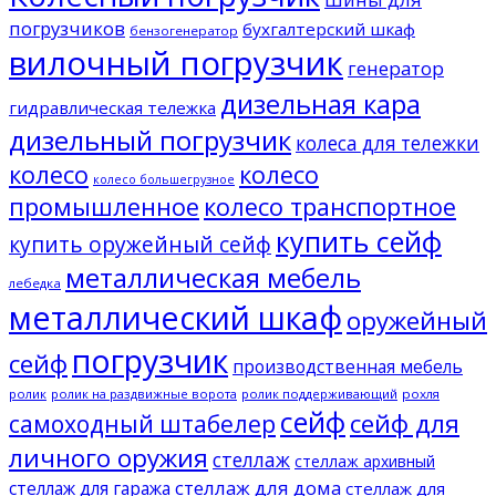
погрузчиков
бухгалтерский шкаф
бензогенератор
вилочный погрузчик
генератор
дизельная кара
гидравлическая тележка
дизельный погрузчик
колеса для тележки
колесо
колесо
колесо большегрузное
промышленное
колесо транспортное
купить сейф
купить оружейный сейф
металлическая мебель
лебедка
металлический шкаф
оружейный
погрузчик
сейф
производственная мебель
ролик
ролик на раздвижные ворота
ролик поддерживающий
рохля
сейф
сейф для
самоходный штабелер
личного оружия
стеллаж
стеллаж архивный
стеллаж для дома
стеллаж для гаража
стеллаж для