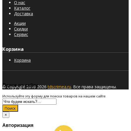
О нас
Каталог
Доставка
Акции
Скидки
Сервис
Корзина
Корзина
Поиск по сайту
© Copyright 2016-2026
tdscrimea.ru
. Все права защищены.
Используйте эту форму для поиска товаров на нашем сайте
Поиск
×
Авторизация