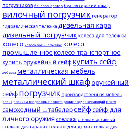
погрузчиков
бухгалтерский шкаф
бензогенератор
вилочный погрузчик
генератор
дизельная кара
гидравлическая тележка
дизельный погрузчик
колеса для тележки
колесо
колесо
колесо большегрузное
промышленное
колесо транспортное
купить сейф
купить оружейный сейф
металлическая мебель
лебедка
металлический шкаф
оружейный
погрузчик
сейф
производственная мебель
ролик
ролик на раздвижные ворота
ролик поддерживающий
рохля
сейф
сейф для
самоходный штабелер
личного оружия
стеллаж
стеллаж архивный
стеллаж для дома
стеллаж для гаража
стеллаж для