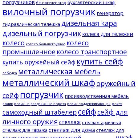
погрузчиков
бухгалтерский шкаф
бензогенератор
вилочный погрузчик
генератор
дизельная кара
гидравлическая тележка
дизельный погрузчик
колеса для тележки
колесо
колесо
колесо большегрузное
промышленное
колесо транспортное
купить сейф
купить оружейный сейф
металлическая мебель
лебедка
металлический шкаф
оружейный
погрузчик
сейф
производственная мебель
ролик
ролик на раздвижные ворота
ролик поддерживающий
рохля
сейф
сейф для
самоходный штабелер
личного оружия
стеллаж
стеллаж архивный
стеллаж для дома
стеллаж для гаража
стеллаж для
шкаф
стеллаж металлический
офиса