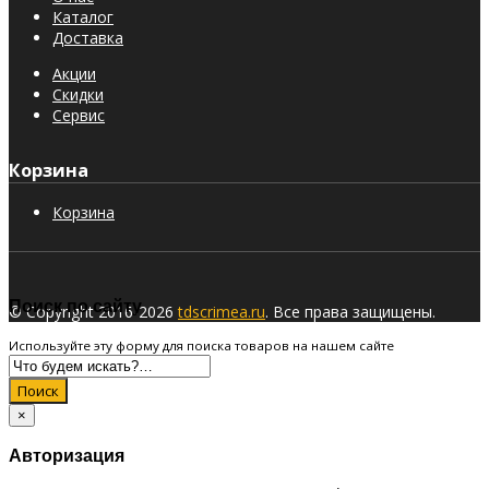
Каталог
Доставка
Акции
Скидки
Сервис
Корзина
Корзина
Поиск по сайту
© Copyright 2016-2026
tdscrimea.ru
. Все права защищены.
Используйте эту форму для поиска товаров на нашем сайте
Поиск
×
Авторизация