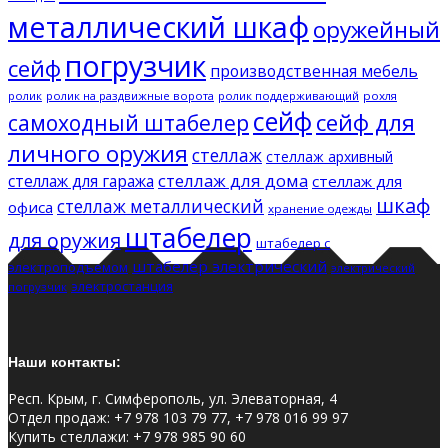
металлический шкаф
оружейный
погрузчик
сейф
производственная мебель
ролик
ролик на раздвижные ворота
ролик поддерживающий
рохля
сейф
сейф для
самоходный штабелер
личного оружия
стеллаж
стеллаж архивный
стеллаж для дома
стеллаж для гаража
стеллаж для
шкаф
стеллаж металлический
офиса
хранение одежды
штабелер
для оружия
штабелер с
штабелер электрический
электроподъемом
электрический
электростанция
погрузчик
Наши контакты:
Респ. Крым, г. Симферополь, ул. Элеваторная, 4
Отдел продаж
:
+7 978 103 79 77, +7 978 016 99 97
Купить стеллажи
:
+7 978 985 90 60