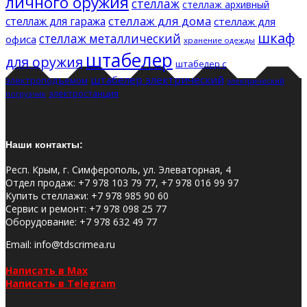
личного оружия
стеллаж
стеллаж архивный
стеллаж для дома
стеллаж для гаража
стеллаж для
шкаф
стеллаж металлический
офиса
хранение одежды
штабелер
для оружия
штабелер с
штабелер электрический
электроподъемом
электрический
электростанция
погрузчик
Наши контакты:
Респ. Крым, г. Симферополь, ул. Элеваторная, 4
Отдел продаж
:
+7 978 103 79 77, +7 978 016 99 97
Купить стеллажи
:
+7 978 985 90 60
Сервис и ремонт
:
+7 978 098 25 77
Оборудование
:
+7 978 632 49 77
Email
: info@tdscrimea.ru
Написать в Max
Написать в Telegram