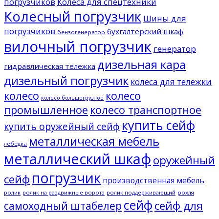
погрузчиков
Колеса для спецтехники
Колесный погрузчик
Шины для
погрузчиков
бухгалтерский шкаф
бензогенератор
вилочный погрузчик
генератор
дизельная кара
гидравлическая тележка
дизельный погрузчик
колеса для тележки
колесо
колесо
колесо большегрузное
промышленное
колесо транспортное
купить сейф
купить оружейный сейф
металлическая мебель
лебедка
металлический шкаф
оружейный
погрузчик
сейф
производственная мебель
ролик
ролик на раздвижные ворота
ролик поддерживающий
рохля
сейф
сейф для
самоходный штабелер