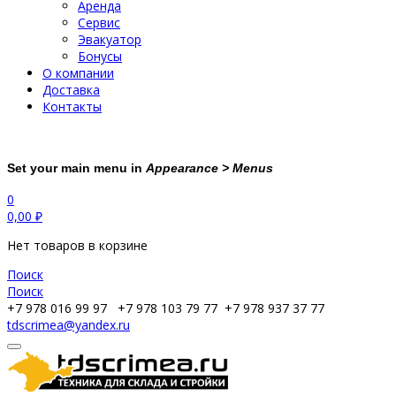
Аренда
Сервис
Эвакуатор
Бонусы
О компании
Доставка
Контакты
Set your main menu in
Appearance > Menus
0
0,00
₽
Нет товаров в корзине
Поиск
Поиск
+7 978 016 99 97
+7 978 103 79 77
+7 978 937 37 77
tdscrimea@yandex.ru