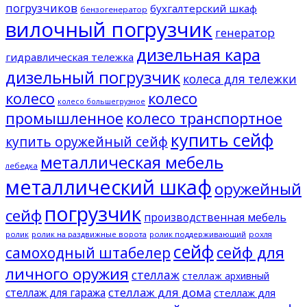
погрузчиков
бухгалтерский шкаф
бензогенератор
вилочный погрузчик
генератор
дизельная кара
гидравлическая тележка
дизельный погрузчик
колеса для тележки
колесо
колесо
колесо большегрузное
промышленное
колесо транспортное
купить сейф
купить оружейный сейф
металлическая мебель
лебедка
металлический шкаф
оружейный
погрузчик
сейф
производственная мебель
ролик
ролик на раздвижные ворота
ролик поддерживающий
рохля
сейф
сейф для
самоходный штабелер
личного оружия
стеллаж
стеллаж архивный
стеллаж для дома
стеллаж для гаража
стеллаж для