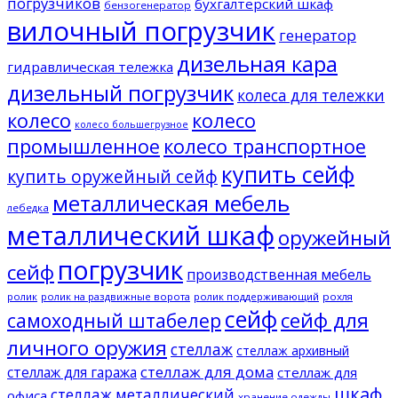
погрузчиков
бухгалтерский шкаф
бензогенератор
вилочный погрузчик
генератор
дизельная кара
гидравлическая тележка
дизельный погрузчик
колеса для тележки
колесо
колесо
колесо большегрузное
промышленное
колесо транспортное
купить сейф
купить оружейный сейф
металлическая мебель
лебедка
металлический шкаф
оружейный
погрузчик
сейф
производственная мебель
ролик
ролик на раздвижные ворота
ролик поддерживающий
рохля
сейф
сейф для
самоходный штабелер
личного оружия
стеллаж
стеллаж архивный
стеллаж для дома
стеллаж для гаража
стеллаж для
шкаф
стеллаж металлический
офиса
хранение одежды