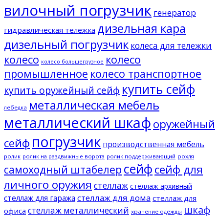
вилочный погрузчик
генератор
дизельная кара
гидравлическая тележка
дизельный погрузчик
колеса для тележки
колесо
колесо
колесо большегрузное
промышленное
колесо транспортное
купить сейф
купить оружейный сейф
металлическая мебель
лебедка
металлический шкаф
оружейный
погрузчик
сейф
производственная мебель
ролик
ролик на раздвижные ворота
ролик поддерживающий
рохля
сейф
сейф для
самоходный штабелер
личного оружия
стеллаж
стеллаж архивный
стеллаж для дома
стеллаж для гаража
стеллаж для
шкаф
стеллаж металлический
офиса
хранение одежды