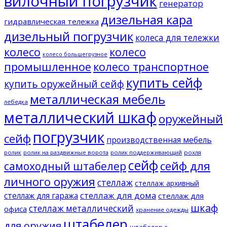
вилочный погрузчик
генератор
дизельная кара
гидравлическая тележка
дизельный погрузчик
колеса для тележки
колесо
колесо
колесо большегрузное
промышленное
колесо транспортное
купить сейф
купить оружейный сейф
металлическая мебель
лебедка
металлический шкаф
оружейный
погрузчик
сейф
производственная мебель
ролик
ролик на раздвижные ворота
ролик поддерживающий
рохля
сейф
сейф для
самоходный штабелер
личного оружия
стеллаж
стеллаж архивный
стеллаж для дома
стеллаж для гаража
стеллаж для
шкаф
стеллаж металлический
офиса
хранение одежды
штабелер
для оружия
штабелер с