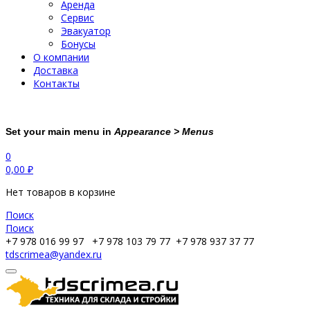
Аренда
Сервис
Эвакуатор
Бонусы
О компании
Доставка
Контакты
Set your main menu in
Appearance > Menus
0
0,00
₽
Нет товаров в корзине
Поиск
Поиск
+7 978 016 99 97
+7 978 103 79 77
+7 978 937 37 77
tdscrimea@yandex.ru