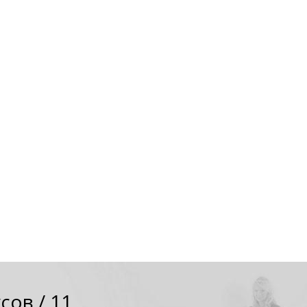
усов
/
11