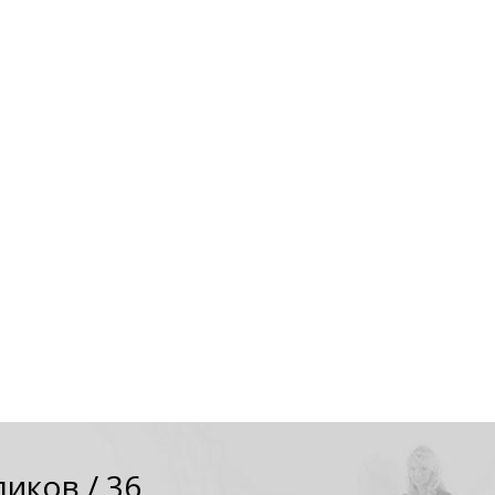
ликов
/
36