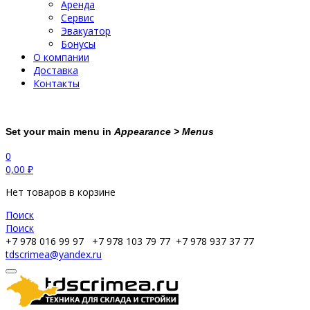
Аренда
Сервис
Эвакуатор
Бонусы
О компании
Доставка
Контакты
Set your main menu in
Appearance > Menus
0
0,00
₽
Нет товаров в корзине
Поиск
Поиск
+7 978 016 99 97
+7 978 103 79 77
+7 978 937 37 77
tdscrimea@yandex.ru