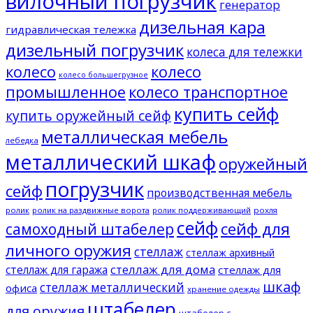
вилочный погрузчик
генератор
дизельная кара
гидравлическая тележка
дизельный погрузчик
колеса для тележки
колесо
колесо
колесо большегрузное
промышленное
колесо транспортное
купить сейф
купить оружейный сейф
металлическая мебель
лебедка
металлический шкаф
оружейный
погрузчик
сейф
производственная мебель
ролик
ролик на раздвижные ворота
ролик поддерживающий
рохля
сейф
сейф для
самоходный штабелер
личного оружия
стеллаж
стеллаж архивный
стеллаж для дома
стеллаж для гаража
стеллаж для
шкаф
стеллаж металлический
офиса
хранение одежды
штабелер
для оружия
штабелер с