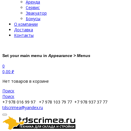
Аренда
Сервис
Эвакуатор
Бонусы
О компании
Доставка
Контакты
Set your main menu in
Appearance > Menus
0
0,00
₽
Нет товаров в корзине
Поиск
Поиск
+7 978 016 99 97
+7 978 103 79 77
+7 978 937 37 77
tdscrimea@yandex.ru