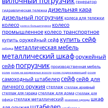
вилочный погрузчик
генератор
дизельная кара
гидравлическая тележка
дизельный погрузчик
колеса для тележки
колесо
колесо
колесо большегрузное
промышленное
колесо транспортное
купить сейф
купить оружейный сейф
металлическая мебель
лебедка
металлический шкаф
оружейный
погрузчик
сейф
производственная мебель
ролик
ролик на раздвижные ворота
ролик поддерживающий
рохля
сейф
сейф для
самоходный штабелер
личного оружия
стеллаж
стеллаж архивный
стеллаж для дома
стеллаж для гаража
стеллаж для
шкаф
стеллаж металлический
офиса
хранение одежды
штабелер
для оружия
штабелер с