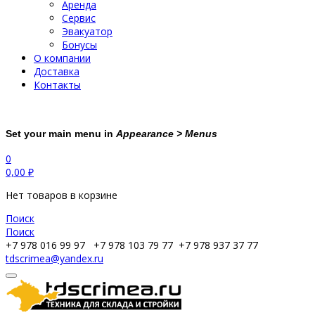
Аренда
Сервис
Эвакуатор
Бонусы
О компании
Доставка
Контакты
Set your main menu in
Appearance > Menus
0
0,00
₽
Нет товаров в корзине
Поиск
Поиск
+7 978 016 99 97
+7 978 103 79 77
+7 978 937 37 77
tdscrimea@yandex.ru