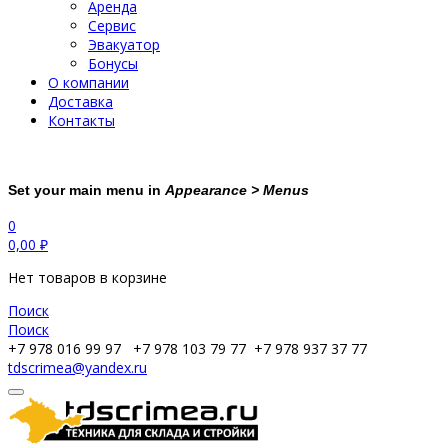
Аренда
Сервис
Эвакуатор
Бонусы
О компании
Доставка
Контакты
Set your main menu in
Appearance > Menus
0
0,00
₽
Нет товаров в корзине
Поиск
Поиск
+7 978 016 99 97
+7 978 103 79 77
+7 978 937 37 77
tdscrimea@yandex.ru