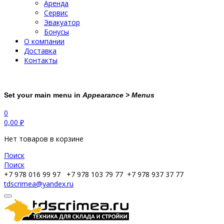
Аренда
Сервис
Эвакуатор
Бонусы
О компании
Доставка
Контакты
Set your main menu in
Appearance > Menus
0
0,00
₽
Нет товаров в корзине
Поиск
Поиск
+7 978 016 99 97
+7 978 103 79 77
+7 978 937 37 77
tdscrimea@yandex.ru