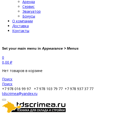
Аренда
Сервис
Эвакуатор
Бонусы
О компании
Доставка
Контакты
Set your main menu in
Appearance > Menus
0
0,00
₽
Нет товаров в корзине
Поиск
Поиск
+7 978 016 99 97
+7 978 103 79 77
+7 978 937 37 77
tdscrimea@yandex.ru