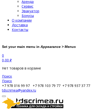
Аренда
Сервис
Эвакуатор
Бонусы
О компании
Доставка
Контакты
Set your main menu in
Appearance > Menus
0
0,00
₽
Нет товаров в корзине
Поиск
Поиск
+7 978 016 99 97
+7 978 103 79 77
+7 978 937 37 77
tdscrimea@yandex.ru