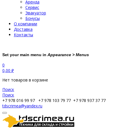
Аренда
Сервис
Эвакуатор
Бонусы
О компании
Доставка
Контакты
Set your main menu in
Appearance > Menus
0
0,00
₽
Нет товаров в корзине
Поиск
Поиск
+7 978 016 99 97
+7 978 103 79 77
+7 978 937 37 77
tdscrimea@yandex.ru