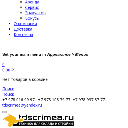
Аренда
Сервис
Эвакуатор
Бонусы
О компании
Доставка
Контакты
Set your main menu in
Appearance > Menus
0
0,00
₽
Нет товаров в корзине
Поиск
Поиск
+7 978 016 99 97
+7 978 103 79 77
+7 978 937 37 77
tdscrimea@yandex.ru