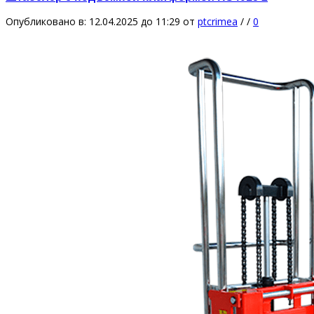
Опубликовано в: 12.04.2025 до 11:29
от
ptcrimea
/
/
0