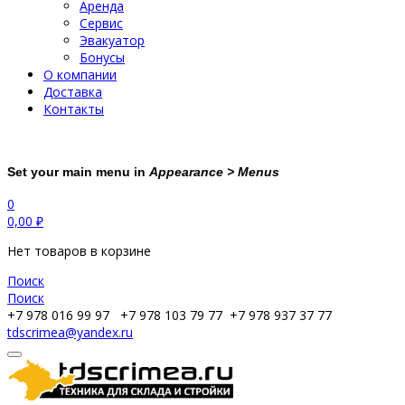
Аренда
Сервис
Эвакуатор
Бонусы
О компании
Доставка
Контакты
Set your main menu in
Appearance > Menus
0
0,00
₽
Нет товаров в корзине
Поиск
Поиск
+7 978 016 99 97
+7 978 103 79 77
+7 978 937 37 77
tdscrimea@yandex.ru