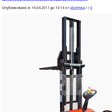
Опубликовано в: 16.04.2017 до 10:14
от
ptcrimea
/
/
0