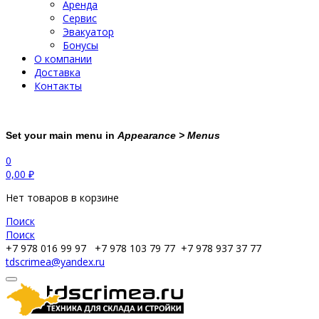
Аренда
Сервис
Эвакуатор
Бонусы
О компании
Доставка
Контакты
Set your main menu in
Appearance > Menus
0
0,00
₽
Нет товаров в корзине
Поиск
Поиск
+7 978 016 99 97
+7 978 103 79 77
+7 978 937 37 77
tdscrimea@yandex.ru