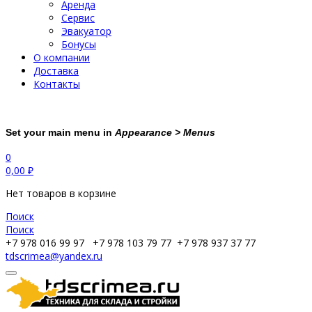
Аренда
Сервис
Эвакуатор
Бонусы
О компании
Доставка
Контакты
Set your main menu in
Appearance > Menus
0
0,00
₽
Нет товаров в корзине
Поиск
Поиск
+7 978 016 99 97
+7 978 103 79 77
+7 978 937 37 77
tdscrimea@yandex.ru