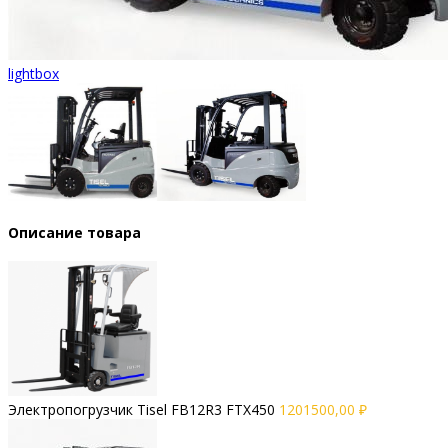
lightbox
Описание товара
Электропогрузчик Tisel FB12R3 FTX450
1201500,00
₽