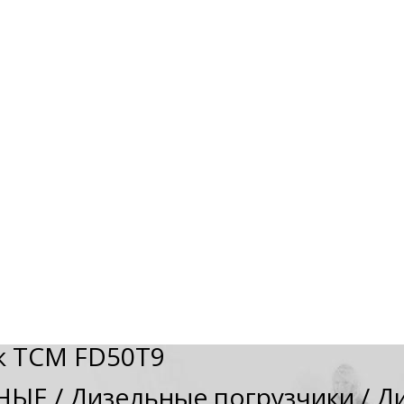
к TCM FD50T9
НЫЕ
/
Дизельные погрузчики
/
Ди