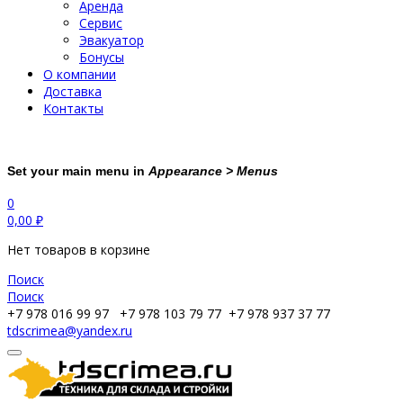
Аренда
Сервис
Эвакуатор
Бонусы
О компании
Доставка
Контакты
Set your main menu in
Appearance > Menus
0
0,00
₽
Нет товаров в корзине
Поиск
Поиск
+7 978 016 99 97
+7 978 103 79 77
+7 978 937 37 77
tdscrimea@yandex.ru