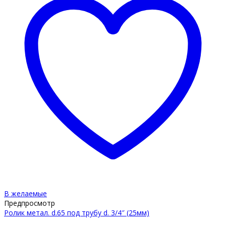
В желаемые
Предпросмотр
Ролик метал. d.65 под трубу d. 3/4″ (25мм)