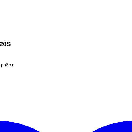
B20S
 работ.