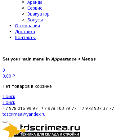
Аренда
Сервис
Эвакуатор
Бонусы
О компании
Доставка
Контакты
Set your main menu in
Appearance > Menus
0
0,00
₽
Нет товаров в корзине
Поиск
Поиск
+7 978 016 99 97
+7 978 103 79 77
+7 978 937 37 77
tdscrimea@yandex.ru