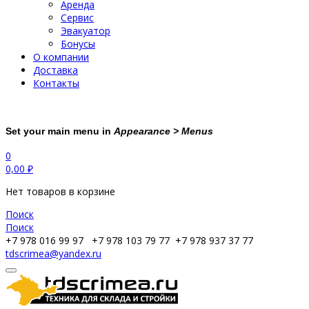
Аренда
Сервис
Эвакуатор
Бонусы
О компании
Доставка
Контакты
Set your main menu in
Appearance > Menus
0
0,00
₽
Нет товаров в корзине
Поиск
Поиск
+7 978 016 99 97
+7 978 103 79 77
+7 978 937 37 77
tdscrimea@yandex.ru