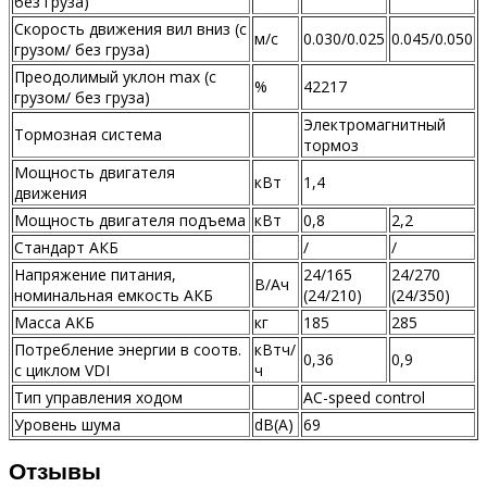
без груза)
Скорость движения вил вниз (с
м/с
0.030/0.025
0.045/0.050
грузом/ без груза)
Преодолимый уклон max (с
%
42217
грузом/ без груза)
Электромагнитный
Тормозная система
тормоз
Мощность двигателя
кВт
1,4
движения
Мощность двигателя подъема
кВт
0,8
2,2
Стандарт АКБ
/
/
Напряжение питания,
24/165
24/270
В/Ач
номинальная емкость АКБ
(24/210)
(24/350)
Масса АКБ
кг
185
285
Потребление энергии в соотв.
кВтч/
0,36
0,9
с циклом VDI
ч
Тип управления ходом
AC-speed control
Уровень шума
dB(A)
69
Отзывы