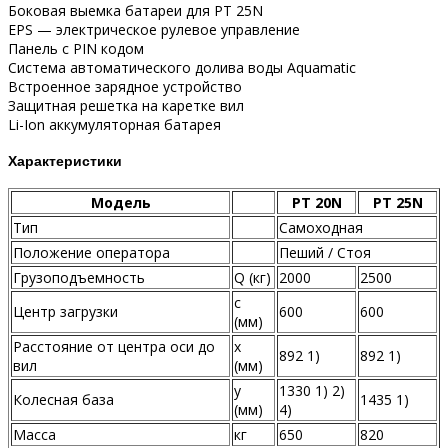
Боковая выемка батареи для PT 25N
EPS — электрическое рулевое управление
Панель с PIN кодом
Система автоматического долива воды Aquamatic
Встроенное зарядное устройство
Защитная решетка на каретке вил
Li-Ion аккумуляторная батарея
Характеристики
Модель
PT 20N
PT 25N
Тип
Самоходная
Положение оператора
Пеший / Стоя
Грузоподъемность
Q (кг)
2000
2500
c
Центр загрузки
600
600
(мм)
Расстояние от центра оси до
x
892 1)
892 1)
вил
(мм)
y
1330 1) 2)
Колесная база
1435 1)
(мм)
4)
Масса
кг
650
820