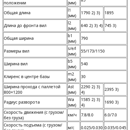
положении
(мм)
l1
Общая длина
1790 2) 3)
1895
(мм)
l2
Длина до фронта вил
640 2) 3) 4)
745 3)
(мм)
b1
Общая ширина
790
(мм)
s/e/l
Размеры вил
55/173/1150
(мм)
b5
Ширина вил
540
(мм)
m2
Клиренс в центре базы
30
(мм)
Ширина прохода с паллетой
Ast
2290 2) 3)
2395 3)
800×1200
(мм)
4)
Wa
1585 2) 3)
Радиус разворота
1690 3)
(мм)
4)
Скорость движения (с грузом/
км/ч
7.8/8.0
6.0/7.0
без груза)
Скорость подъема (с грузом/
м/с
0.025/0.030
0.035/0.045