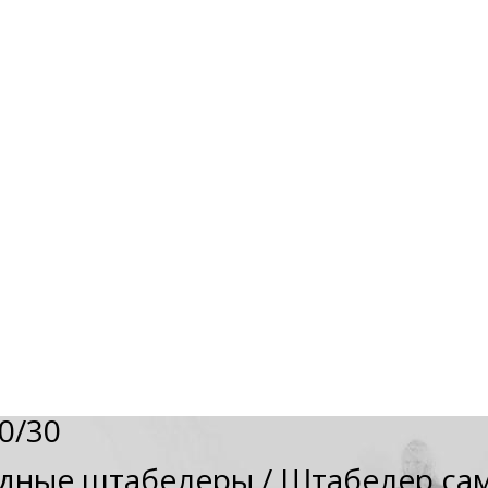
0/30
дные штабелеры
/
Штабелер сам