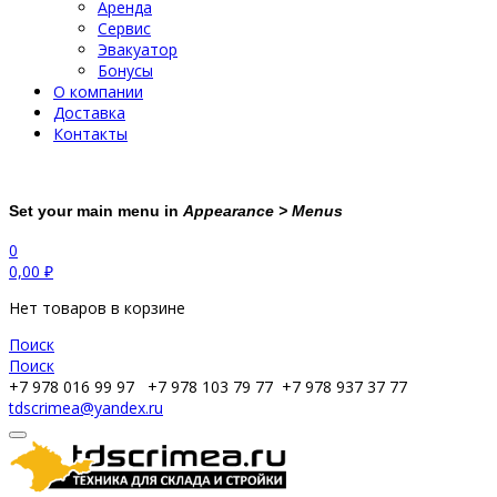
Аренда
Сервис
Эвакуатор
Бонусы
О компании
Доставка
Контакты
Set your main menu in
Appearance > Menus
0
0,00
₽
Нет товаров в корзине
Поиск
Поиск
+7 978 016 99 97
+7 978 103 79 77
+7 978 937 37 77
tdscrimea@yandex.ru