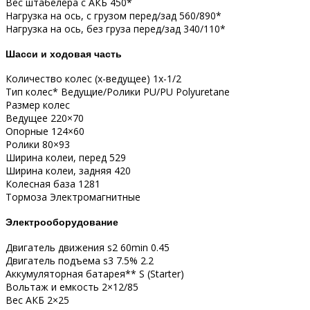
Вес штабелера с АКБ 450*
Нагрузка на ось, с грузом перед/зад 560/890*
Нагрузка на ось, без груза перед/зад 340/110*
Шасси и ходовая часть
Количество колес (x-ведущее) 1х-1/2
Тип колес* Ведущие/Ролики PU/PU Polyuretane
Размер колес
Ведущее 220×70
Опорные 124×60
Ролики 80×93
Ширина колеи, перед 529
Ширина колеи, задняя 420
Колесная база 1281
Тормоза Электромагнитные
Электрооборудование
Двигатель движения s2 60min 0.45
Двигатель подъема s3 7.5% 2.2
Аккумуляторная батарея** S (Starter)
Вольтаж и емкость 2×12/85
Вес АКБ 2×25