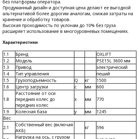
без платформы оператора.​
Продуманный дизайн и доступная цена делают ее выгодной
альтернативой более дорогим аналогам, снижая затраты на
хранение и обработку товаров.​
Высокая проходимость по уклонам до 10% без груза
расширяет использование в многоуровневых помещениях.​
Характеристики
1.1
Бренд
OXLIFT
1.2
Модель
PSE15L 3600 мм
1.3
Привод
электрический
1.4
Тип управления
пеший
1.5
Грузоподъемность
Q
кг
1500
1.6
Центр загрузки
c
мм
600
Расстояние от оси
1.8
передних колес до
x
мм
770
передних колес
1.9
Колесная база
y
мм
1245
Вес
Собственный вес (включая
2.1
кг
596
АКБ)
Нагрузка на ось, с грузом