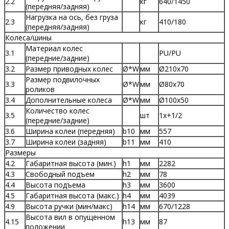
2.2
кг
640/1450
(передняя/задняя)
Нагрузка на ось, без груза
2.3
кг
410/180
(передняя/задняя)
Колеса/шины
Материал колес
3.1
PU/PU
(передние/задние)
3.2
Размер приводных колес
Ø*W
мм
Ø210х70
Размер подвилочных
3.3
Ø*W
мм
Ø80х70
роликов
3.4
Дополнительные колеса
Ø*W
мм
Ø100х50
Количество колес
3.5
шт
1х+1/2
(передние/задние)
3.6
Ширина колеи (передняя)
b10
мм
557
3.7
Ширина колеи (задняя)
b11
мм
410
Размеры
4.2
Габаритная высота (мин.)
h1
мм
2282
4.3
Свободный подъем
h2
мм
78
4.4
Высота подъема
h3
мм
3600
4.5
Габаритная высота (макс.)
h4
мм
4039
4.9
Высота ручки (мин/макс)
h14
мм
670/1228
Высота вил в опущенном
4.15
h13
мм
87
положении