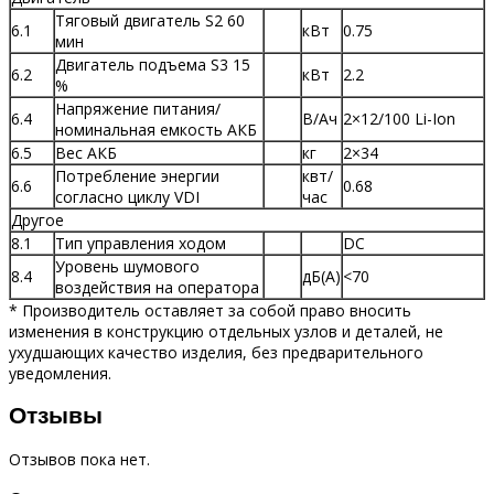
Тяговый двигатель S2 60
6.1
кВт
0.75
мин
Двигатель подъема S3 15
6.2
кВт
2.2
%
Напряжение питания/
6.4
В/Ач
2×12/100 Li-Ion
номинальная емкость АКБ
6.5
Вес АКБ
кг
2×34
Потребление энергии
квт/
6.6
0.68
согласно циклу VDI
час
Другое
8.1
Тип управления ходом
DC
Уровень шумового
8.4
дБ(A)
<70
воздействия на оператора
* Производитель оставляет за собой право вносить
изменения в конструкцию отдельных узлов и деталей, не
ухудшающих качество изделия, без предварительного
уведомления.
Отзывы
Отзывов пока нет.