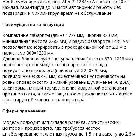
Необслуживаемые гелевые АКБ 2×12В/75 Ач весят по 20 кг
каждая, гарантируя до 5 часов автономной работы без
подзарядки и минимизируя время на обслуживание.​
Преимущества конструкции
Компактные габариты (длина 1779 мм, ширина 820 мм,
минимальная высота 2282 мм) и радиус разворота 1481 мм
позволяют маневрировать в проходах шириной от 2,3 м с
паллетами 800×1200 мм.​
Длинная боковая рукоятка управления (высота 670–1228 мм)
повышает эргономику в тесных пространствах, а
полиуретановые колеса (приводные Ø220×70 мм,
подвилочные Ø80×70 мм) обеспечивают устойчивость на
ровных поверхностях и низкий уровень шума менее 70 дБ(А).​
Электромагнитный тормоз, кнопка аварийной остановки и
противоотката, а также защитное ограждение мачты duplex
гарантируют безопасность оператора.​
Сферы применения
Модель подходит для складов ритейла, логистических
центров и производств, где требуется частое
штабелирование паллетных грузов до 1,5 т на высоту до 2,6 м