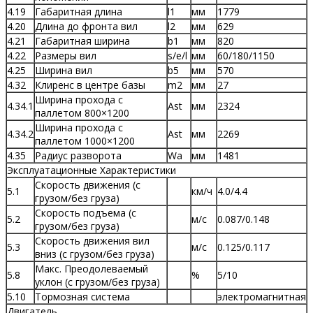
4.19
Габаритная длина
l1
мм
1779
4.20
Длина до фронта вил
l2
мм
629
4.21
Габаритная ширина
b1
мм
820
4.22
Размеры вил
s/e/l
мм
60/180/1150
4.25
Ширина вил
b5
мм
570
4.32
Клиренс в центре базы
m2
мм
27
Ширина прохода с
4.34.1
Ast
мм
2324
паллетом 800×1200
Ширина прохода с
4.34.2
Ast
мм
2269
паллетом 1000×1200
4.35
Радиус разворота
Wa
мм
1481
Эксплуатационные Характеристики
Скорость движения (с
5.1
км/ч
4.0/4.4
грузом/без груза)
Скорость подъема (с
5.2
м/с
0.087/0.148
грузом/без груза)
Скорость движения вил
5.3
м/с
0.125/0.117
вниз (с грузом/без груза)
Макс. Преодолеваемый
5.8
%
5/10
уклон (с грузом/без груза)
5.10
Тормозная система
электромагнитная
Двигатель