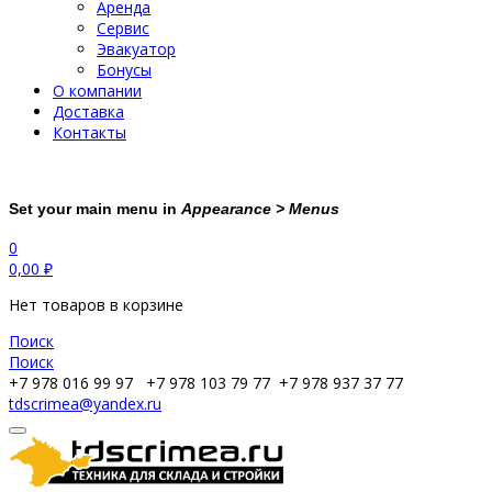
Аренда
Сервис
Эвакуатор
Бонусы
О компании
Доставка
Контакты
Set your main menu in
Appearance > Menus
0
0,00
₽
Нет товаров в корзине
Поиск
Поиск
+7 978 016 99 97
+7 978 103 79 77
+7 978 937 37 77
tdscrimea@yandex.ru